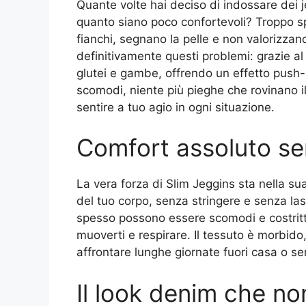
Quante volte hai deciso di indossare dei j
quanto siano poco confortevoli? Troppo sp
fianchi, segnano la pelle e non valorizzano
definitivamente questi problemi: grazie al
glutei e gambe, offrendo un effetto push-u
scomodi, niente più pieghe che rovinano il
sentire a tuo agio in ogni situazione.
Comfort assoluto s
La vera forza di Slim Jeggins sta nella sua
del tuo corpo, senza stringere e senza lasci
spesso possono essere scomodi e costrittiv
muoverti e respirare. Il tessuto è morbido
affrontare lunghe giornate fuori casa o se
Il look denim che n