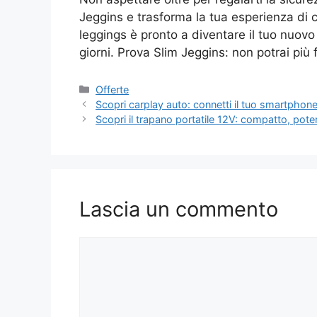
Jeggins e trasforma la tua esperienza di c
leggings è pronto a diventare il tuo nuovo m
giorni. Prova Slim Jeggins: non potrai più
Categorie
Offerte
Scopri carplay auto: connetti il tuo smartphone
Scopri il trapano portatile 12V: compatto, pote
Lascia un commento
Commento