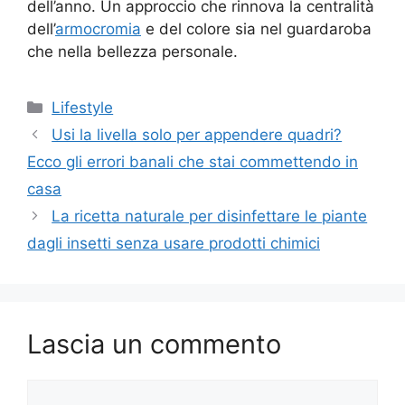
dell’anno. Un approccio che rinnova la centralità
dell’
armocromia
e del colore sia nel guardaroba
che nella bellezza personale.
Categorie
Lifestyle
Usi la livella solo per appendere quadri?
Ecco gli errori banali che stai commettendo in
casa
La ricetta naturale per disinfettare le piante
dagli insetti senza usare prodotti chimici
Lascia un commento
Commento