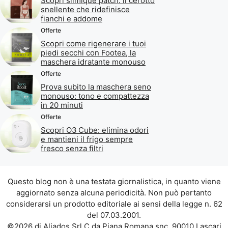
Scopri slimique patch: il cerotto
snellente che ridefinisce
fianchi e addome
Offerte
Scopri come rigenerare i tuoi
piedi secchi con Footea, la
maschera idratante monouso
Offerte
Prova subito la maschera seno
monouso: tono e compattezza
in 20 minuti
Offerte
Scopri O3 Cube: elimina odori
e mantieni il frigo sempre
fresco senza filtri
Questo blog non è una testata giornalistica, in quanto viene
aggiornato senza alcuna periodicità. Non può pertanto
considerarsi un prodotto editoriale ai sensi della legge n. 62
del 07.03.2001.
©2026 di Aliados Srl C.da Piana Romana snc, 90010 Lascari