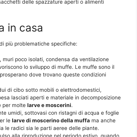
sacchetti delle spazzature aperti o alimenti
a in casa
di più problematiche specifiche:
ua, muri poco isolati, condensa da ventilazione
avoriscono lo sviluppo di muffe. Le muffe sono il
 prosperano dove trovano queste condizioni
idui di cibo sotto mobili o elettrodomestici,
spesa lasciati aperti e materiale in decomposizione
e per molte
larve e moscerini
.
nte umidi, sottovasi con ristagni di acqua e foglie
er le
larve di moscerino della muffa
ma anche
 le radici sia le parti aeree delle piante.
pulso alla riproduzione nel periodo estivo, quando