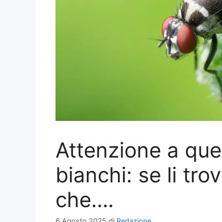
Attenzione a que
bianchi: se li trov
che….
6 Agosto 2025
di
Redazione