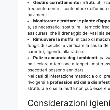
Gestire correttamente i rifiuti
: utiliz
frequentemente il contenitore dell’umido 
pavimenti.
Monitorare e trattare le piante d’ap
e, se necessario, sostituire il terriccio f
assicurarsi che il drenaggio dei vasi sia s
Rimuovere la muffa
: in caso di
macchi
fungicidi specifici e verificare la causa d
carente), agendo alla radice.
Pulizia accurata degli ambienti
: pass
particolare attenzione a tappeti, materass
psocotteri possono annidarsi.
Nei casi di infestazione massiccia o di p
rivolgersi a
professionisti della disinfes
strutturale o se la muffa non può essere e
Considerazioni igieni