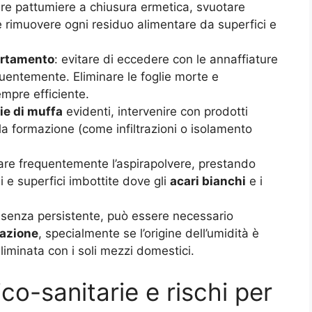
zare pattumiere a chiusura ermetica, svuotare
e rimuovere ogni residuo alimentare da superfici e
partamento
: evitare di eccedere con le annaffiature
requentemente. Eliminare le foglie morte e
empre efficiente.
e di muffa
evidenti, intervenire con prodotti
ella formazione (come infiltrazioni o isolamento
are frequentemente l’aspirapolvere, prestando
i e superfici imbottite dove gli
acari bianchi
e i
resenza persistente, può essere necessario
tazione
, specialmente se l’origine dell’umidità è
liminata con i soli mezzi domestici.
co-sanitarie e rischi per