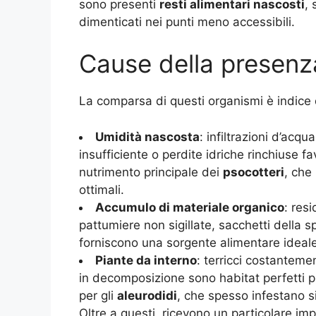
sono presenti
resti alimentari nascosti
, 
dimenticati nei punti meno accessibili.
Cause della presenz
La comparsa di questi organismi è indice 
Umidità nascosta
: infiltrazioni d’acq
insufficiente o perdite idriche rinchiuse f
nutrimento principale dei
psocotteri
, che
ottimali.
Accumulo di materiale organico
: res
pattumiere non sigillate, sacchetti della 
forniscono una sorgente alimentare ideal
Piante da interno
: terricci costanteme
in decomposizione sono habitat perfetti p
per gli
aleurodidi
, che spesso infestano sia
Oltre a questi, ricevono un particolare im